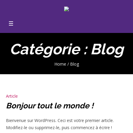
Catégorie :
Blog
Home
/
Blog
Article
Bonjour tout le monde !
Bienvenue sur WordPress. Ceci est votre premier article.
Modifiez-le ou supprimez-le, puis commencez à écrire !