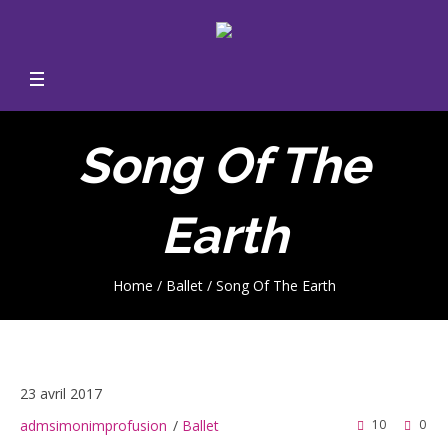
Song Of The
Earth
Home
/
Ballet
/
Song Of The Earth
23 avril 2017
admsimonimprofusion
Ballet
10
0