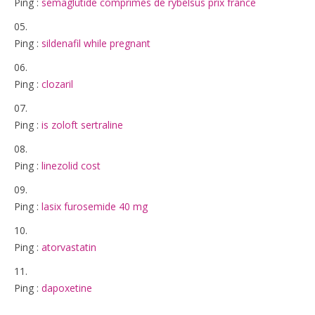
Ping :
sémaglutide comprimés de rybelsus prix france
Ping :
sildenafil while pregnant
Ping :
clozaril
Ping :
is zoloft sertraline
Ping :
linezolid cost
Ping :
lasix furosemide 40 mg
Ping :
atorvastatin
Ping :
dapoxetine