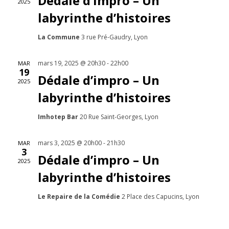
Évène
Dédale d’impro – Un
2025
labyrinthe d’histoires
La Commune
3 rue Pré-Gaudry, Lyon
mars 19, 2025 @ 20h30
-
22h00
MAR
19
Dédale d’impro – Un
2025
labyrinthe d’histoires
Imhotep Bar
20 Rue Saint-Georges, Lyon
mars 3, 2025 @ 20h00
-
21h30
MAR
3
Dédale d’impro – Un
2025
labyrinthe d’histoires
Le Repaire de la Comédie
2 Place des Capucins, Lyon