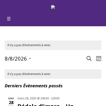
Il n’y a pas d’évènements à venir.
RECHERCH
Reche
Nav
8/8/2026
MO
de
Sélectionnez
et
une
vu
Il n’y a pas d’évènements à venir.
naviga
date.
Év
Derniers Évènements passés
de
vues
mars 28, 2025 @ 20h30
-
22h00
MAR
28