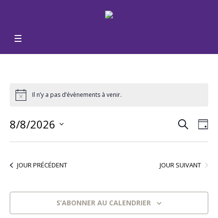
Il n’y a pas d’évènements à venir.
RECHERCH
Reche
Nav
8/8/2026
JO
de
Sélectionnez
et
une
vu
naviga
date.
JOUR SUIVANT
JOUR PRÉCÉDENT
Év
de
vues
S’ABONNER AU CALENDRIER